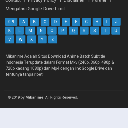
Contact
Privacy Policy
Disclaimer
Partner
Mengatasi Google Drive Limit
0-9
A
B
C
D
E
F
G
H
I
J
K
L
M
N
O
P
Q
R
S
T
U
V
W
X
Y
Z
Mikanime Adalah Situs Download Anime Batch Subtitle
Indonesia Terupdate dalam Format Mkv (240p, 360p, 480p &
720p kadang 1080p) dan Mp4 dengan link Google Drive dan
tentunya tanpa ribet!
© 2019 by
Mikanime
. All Rights Reserved.